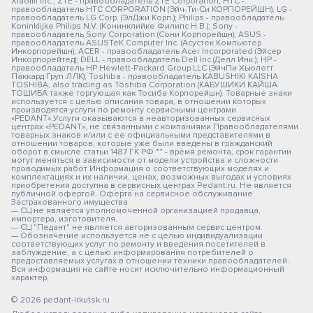
Xiaomi Inc.; ZTE - правообладатель ZTE Corporation; HTC -
правообладатель HTC CORPORATION (Эйч-Ти-Си КОРПОРЕЙШН); LG -
правообладатель LG Corp. (ЭлДжи Корп.); Philips - правообладатель
Koninklijke Philips N.V. (Конинклийке Филипс Н.В.); Sony -
правообладатель Sony Corporation (Сони Корпорейшн); ASUS -
правообладатель ASUSTeK Computer Inc. (Асустек Компьютер
Инкорпорейшн); ACER - правообладатель Acer Incorporated (Эйсер
Инкорпорейтед); DELL - правообладатель Dell Inc.(Делл Инк.); HP -
правообладатель HP Hewlett-Packard Group LLC (ЭйчПи Хьюлетт
Паккард Груп ЛЛК); Toshiba - правообладатель KABUSHIKI KAISHA
TOSHIBA, also trading as Toshiba Corporation (КАБУШИКИ КАЙША
ТОШИБА также торгующая как Тосиба Корпорейшн). Товарные знаки
используется с целью описания товара, в отношении которых
производятся услуги по ремонту сервисными центрами
«PEDANT».Услуги оказываются в неавторизованных сервисных
центрах «PEDANT», не связанными с компаниями Правообладателями
товарных знаков и/или с ее официальными представителями в
отношении товаров, которые уже были введены в гражданский
оборот в смысле статьи 1487 ГК РФ ** - время ремонта, срок гарантии
могут меняться в зависимости от модели устройства и сложности
проводимых работ Информация о соответствующих моделях и
комплектациях и их наличии, ценах, возможных выгодах и условиях
приобретения доступна в сервисных центрах Pedant.ru. Не является
публичной офертой. Оферта на сервисное обслуживание
Застрахованного имущества
— СЦ не является уполномоченной организацией продавца,
импортера, изготовителя.
— СЦ "Педант" не является авторизованным сервис центром.
— Обозначение используется не с целью индивидуализации
соответствующих услуг по ремонту и введения посетителей в
заблуждение, а с целью информирования потребителей о
предоставляемых услугах в отношении техники правообладателей.
Вся информация на сайте носит исключительно информационный
характер.
© 2026 pedant-irkutsk.ru