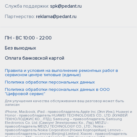
Служба поддержки:
spk@pedant.ru
Партнерство:
reklama@pedant.ru
ПН - ВС 10:00 - 22:00
Без выходных
Оплата банковской картой
Правила и условия на выполнение ремонтных работ в
сервисном центре типовые (единые)
Политика обработки персональных данных
Политика обработки персональных данных в ООО
"Цифровой сервис"
Для улучшения качества обслуживания ваш разговор может быть
записан
iPhone, Macbook, iPad - правообладатель Apple Inc. (Эпл Инк.); Huawei и
Honor - правообладатель HUAWEI TECHNOLOGIES CO., LTD. (ХУАВЕЙ
ТЕКНОЛОДЖИС КО., ЛТД.); Samsung – правообладатель Samsung
Electronics Co. Ltd. (Самсунг Электроникс Ко., Лтд.); MEIZU -
правообладатель MEIZU TECHNOLOGY CO., LTD.; Nokia -
правообладатель Nokia Corporation (Нокиа Корпорейшн); Lenovo -
правообладатель Lenovo (Beijing) Limited; Xiaomi - правообладатель