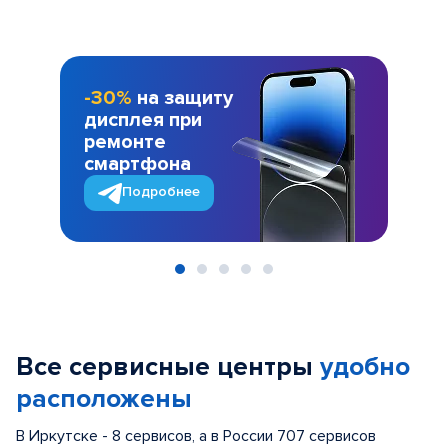
-30%
на защиту
дисплея при
ремонте
смартфона
Подробнее
Item
1
of
Все сервисные центры
удобно
5
расположены
В Иркутске - 8 сервисов, а в России 707 сервисов