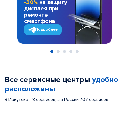
-30%
на защиту
дисплея при
ремонте
смартфона
Подробнее
Item
1
of
Все сервисные центры
удобно
5
расположены
В Иркутске - 8 сервисов, а в России 707 сервисов