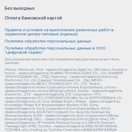
Без выходных
Оплата банковской картой
Правила и условия на выполнение ремонтных работ в
сервисном центре типовые (единые)
Политика обработки персональных данных
Политика обработки персональных данных в ООО
"Цифровой сервис"
Для улучшения качества обслуживания ваш разговор может быть
записан
iPhone, Macbook, iPad - правообладатель Apple Inc. (Эпл Инк.); Huawei и
Honor - правообладатель HUAWEI TECHNOLOGIES CO., LTD. (ХУАВЕЙ
ТЕКНОЛОДЖИС КО., ЛТД.); Samsung – правообладатель Samsung
Electronics Co. Ltd. (Самсунг Электроникс Ко., Лтд.); MEIZU -
правообладатель MEIZU TECHNOLOGY CO., LTD.; Nokia -
правообладатель Nokia Corporation (Нокиа Корпорейшн); Lenovo -
правообладатель Lenovo (Beijing) Limited; Xiaomi - правообладатель
Xiaomi Inc.; ZTE - правообладатель ZTE Corporation; HTC -
правообладатель HTC CORPORATION (Эйч-Ти-Си КОРПОРЕЙШН); LG -
правообладатель LG Corp. (ЭлДжи Корп.); Philips - правообладатель
Koninklijke Philips N.V. (Конинклийке Филипс Н.В.); Sony -
правообладатель Sony Corporation (Сони Корпорейшн); ASUS -
правообладатель ASUSTeK Computer Inc. (Асустек Компьютер
Инкорпорейшн); ACER - правообладатель Acer Incorporated (Эйсер
Инкорпорейтед); DELL - правообладатель Dell Inc.(Делл Инк.); HP -
правообладатель HP Hewlett-Packard Group LLC (ЭйчПи Хьюлетт
Паккард Груп ЛЛК); Toshiba - правообладатель KABUSHIKI KAISHA
TOSHIBA, also trading as Toshiba Corporation (КАБУШИКИ КАЙША