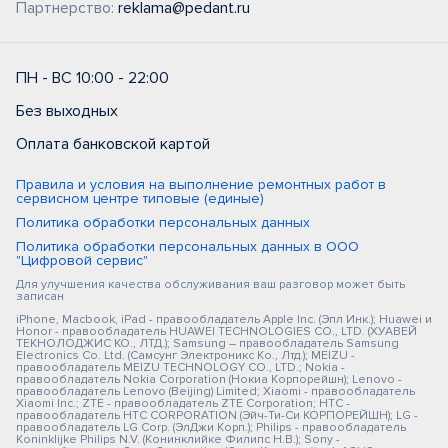
Партнерство:
reklama@pedant.ru
ПН - ВС 10:00 - 22:00
Без выходных
Оплата банковской картой
Правила и условия на выполнение ремонтных работ в
сервисном центре типовые (единые)
Политика обработки персональных данных
Политика обработки персональных данных в ООО
"Цифровой сервис"
Для улучшения качества обслуживания ваш разговор может быть
записан
iPhone, Macbook, iPad - правообладатель Apple Inc. (Эпл Инк.); Huawei и
Honor - правообладатель HUAWEI TECHNOLOGIES CO., LTD. (ХУАВЕЙ
ТЕКНОЛОДЖИС КО., ЛТД.); Samsung – правообладатель Samsung
Electronics Co. Ltd. (Самсунг Электроникс Ко., Лтд.); MEIZU -
правообладатель MEIZU TECHNOLOGY CO., LTD.; Nokia -
правообладатель Nokia Corporation (Нокиа Корпорейшн); Lenovo -
правообладатель Lenovo (Beijing) Limited; Xiaomi - правообладатель
Xiaomi Inc.; ZTE - правообладатель ZTE Corporation; HTC -
правообладатель HTC CORPORATION (Эйч-Ти-Си КОРПОРЕЙШН); LG -
правообладатель LG Corp. (ЭлДжи Корп.); Philips - правообладатель
Koninklijke Philips N.V. (Конинклийке Филипс Н.В.); Sony -