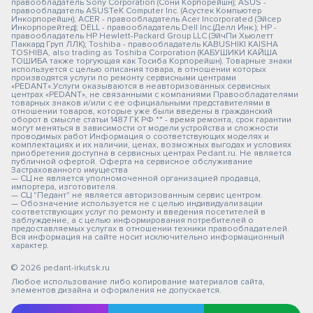
правообладатель Sony Corporation (Сони Корпорейшн); ASUS -
правообладатель ASUSTeK Computer Inc. (Асустек Компьютер
Инкорпорейшн); ACER - правообладатель Acer Incorporated (Эйсер
Инкорпорейтед); DELL - правообладатель Dell Inc.(Делл Инк.); HP -
правообладатель HP Hewlett-Packard Group LLC (ЭйчПи Хьюлетт
Паккард Груп ЛЛК); Toshiba - правообладатель KABUSHIKI KAISHA
TOSHIBA, also trading as Toshiba Corporation (КАБУШИКИ КАЙША
ТОШИБА также торгующая как Тосиба Корпорейшн). Товарные знаки
используется с целью описания товара, в отношении которых
производятся услуги по ремонту сервисными центрами
«PEDANT».Услуги оказываются в неавторизованных сервисных
центрах «PEDANT», не связанными с компаниями Правообладателями
товарных знаков и/или с ее официальными представителями в
отношении товаров, которые уже были введены в гражданский
оборот в смысле статьи 1487 ГК РФ ** - время ремонта, срок гарантии
могут меняться в зависимости от модели устройства и сложности
проводимых работ Информация о соответствующих моделях и
комплектациях и их наличии, ценах, возможных выгодах и условиях
приобретения доступна в сервисных центрах Pedant.ru. Не является
публичной офертой. Оферта на сервисное обслуживание
Застрахованного имущества
— СЦ не является уполномоченной организацией продавца,
импортера, изготовителя.
— СЦ "Педант" не является авторизованным сервис центром.
— Обозначение используется не с целью индивидуализации
соответствующих услуг по ремонту и введения посетителей в
заблуждение, а с целью информирования потребителей о
предоставляемых услугах в отношении техники правообладателей.
Вся информация на сайте носит исключительно информационный
характер.
© 2026 pedant-irkutsk.ru
Любое использование либо копирование материалов сайта,
элементов дизайна и оформления не допускается.