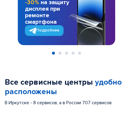
-30%
на защиту
дисплея при
ремонте
смартфона
Подробнее
Item
1
of
Все сервисные центры
удобно
5
расположены
В Иркутске - 8 сервисов, а в России 707 сервисов