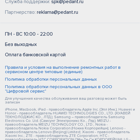
Служба поддержки:
spk@pedant.ru
Партнерство:
reklama@pedant.ru
ПН - ВС 10:00 - 22:00
Без выходных
Оплата банковской картой
Правила и условия на выполнение ремонтных работ в
сервисном центре типовые (единые)
Политика обработки персональных данных
Политика обработки персональных данных в ООО
"Цифровой сервис"
Для улучшения качества обслуживания ваш разговор может быть
записан
iPhone, Macbook, iPad - правообладатель Apple Inc. (Эпл Инк.); Huawei и
Honor - правообладатель HUAWEI TECHNOLOGIES CO., LTD. (ХУАВЕЙ
ТЕКНОЛОДЖИС КО., ЛТД.); Samsung – правообладатель Samsung
Electronics Co. Ltd. (Самсунг Электроникс Ко., Лтд.); MEIZU -
правообладатель MEIZU TECHNOLOGY CO., LTD.; Nokia -
правообладатель Nokia Corporation (Нокиа Корпорейшн); Lenovo -
правообладатель Lenovo (Beijing) Limited; Xiaomi - правообладатель
Xiaomi Inc.; ZTE - правообладатель ZTE Corporation; HTC -
правообладатель HTC CORPORATION (Эйч-Ти-Си КОРПОРЕЙШН); LG -