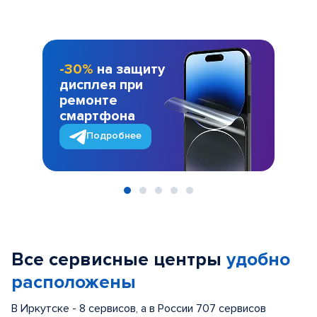
-30%
на защиту
дисплея при
ремонте
смартфона
Подробнее
Item
1
of
Все сервисные центры
удобно
5
расположены
В Иркутске - 8 сервисов, а в России 707 сервисов