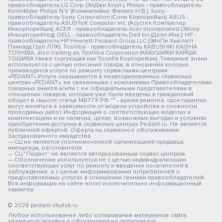
правообладатель LG Corp. (ЭлДжи Корп.); Philips - правообладатель
Koninklijke Philips N.V. (Конинклийке Филипс Н.В.); Sony -
правообладатель Sony Corporation (Сони Корпорейшн); ASUS -
правообладатель ASUSTeK Computer Inc. (Асустек Компьютер
Инкорпорейшн); ACER - правообладатель Acer Incorporated (Эйсер
Инкорпорейтед); DELL - правообладатель Dell Inc.(Делл Инк.); HP -
правообладатель HP Hewlett-Packard Group LLC (ЭйчПи Хьюлетт
Паккард Груп ЛЛК); Toshiba - правообладатель KABUSHIKI KAISHA
TOSHIBA, also trading as Toshiba Corporation (КАБУШИКИ КАЙША
ТОШИБА также торгующая как Тосиба Корпорейшн). Товарные знаки
используется с целью описания товара, в отношении которых
производятся услуги по ремонту сервисными центрами
«PEDANT».Услуги оказываются в неавторизованных сервисных
центрах «PEDANT», не связанными с компаниями Правообладателями
товарных знаков и/или с ее официальными представителями в
отношении товаров, которые уже были введены в гражданский
оборот в смысле статьи 1487 ГК РФ ** - время ремонта, срок гарантии
могут меняться в зависимости от модели устройства и сложности
проводимых работ Информация о соответствующих моделях и
комплектациях и их наличии, ценах, возможных выгодах и условиях
приобретения доступна в сервисных центрах Pedant.ru. Не является
публичной офертой. Оферта на сервисное обслуживание
Застрахованного имущества
— СЦ не является уполномоченной организацией продавца,
импортера, изготовителя.
— СЦ "Педант" не является авторизованным сервис центром.
— Обозначение используется не с целью индивидуализации
соответствующих услуг по ремонту и введения посетителей в
заблуждение, а с целью информирования потребителей о
предоставляемых услугах в отношении техники правообладателей.
Вся информация на сайте носит исключительно информационный
характер.
© 2026 pedant-irkutsk.ru
Любое использование либо копирование материалов сайта,
элементов дизайна и оформления не допускается.