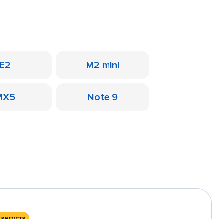
E2
M2 mini
MX5
Note 9
 августа