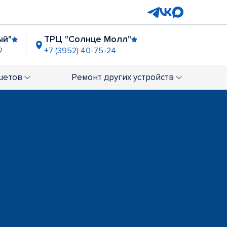
ый"
ТРЦ "Солнце Молл"
2
+7 (3952) 40-75-24
ральн. рынок"
01-78
шетов
Ремонт
других устройств