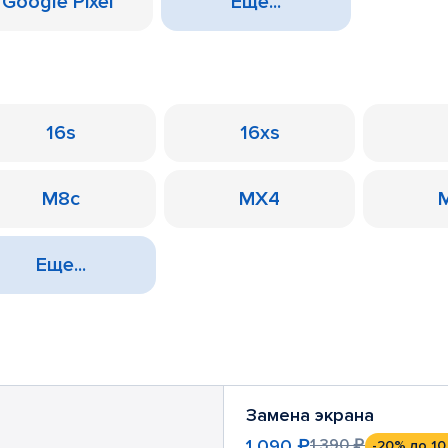
Google Pixel
Еще...
16s
16xs
M8c
MX4
Еще...
Замена экрана
1 090 ₽
1 390 ₽
-20%
до 10