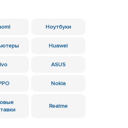
aomi
Ноутбуки
ьютеры
Huawei
ivo
ASUS
PPO
Nokia
ровые
Realme
ставки