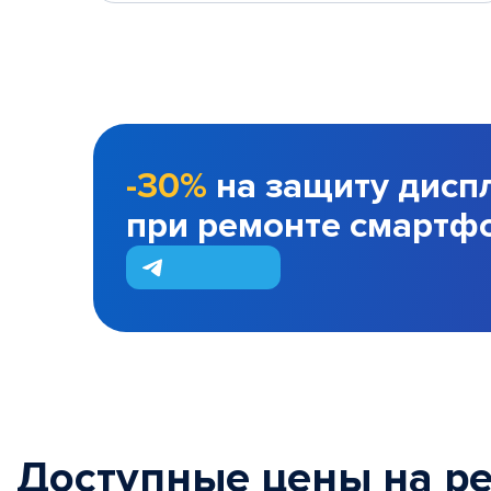
-30%
на защиту дисп
при ремонте смартф
Доступные цены на р