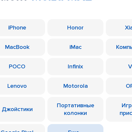
iPhone
Honor
Xi
MacBook
iMac
Комп
POCO
Infinix
V
Lenovo
Motorola
O
Портативные
Иг
Джойстики
колонки
при