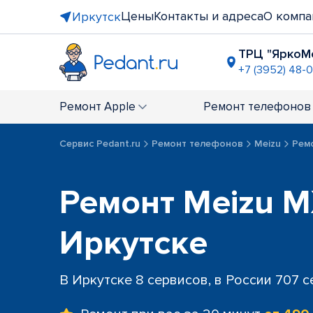
Цены
Контакты и адреса
О компа
Иркутск
ТРЦ "ЯркоМ
+7 (3952) 48-0
рядом с Т
+7 (3952) 4
Ремонт
Apple
Ремонт
телефонов
ост. "Ул. 
+7 (3952) 4
Сервис Pedant.ru
Ремонт телефонов
Meizu
Рем
Ремонт Meizu M
Иркутске
В Иркутске 8 сервисов, в России 707 