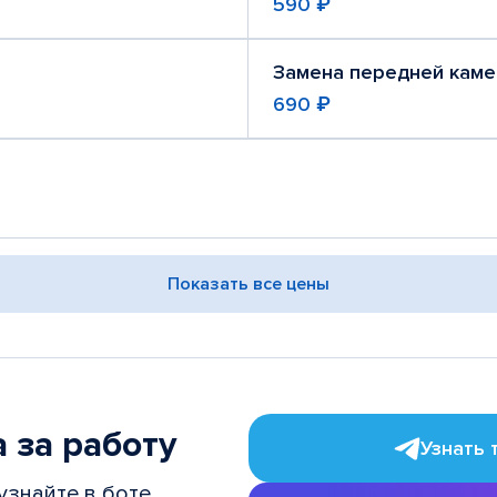
590 ₽
Замена передней кам
690 ₽
Показать все цены
 за работу
Узнать 
узнайте в боте