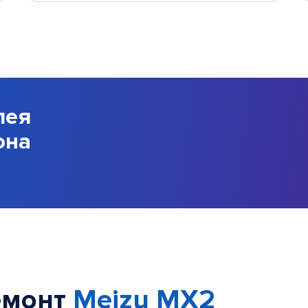
лея
она
емонт
Meizu MX2