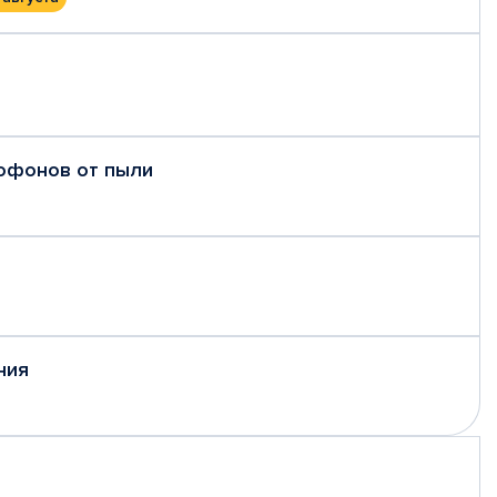
рофонов от пыли
ния