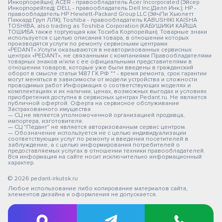
Инкорпорейшн); ACER - правообладатель Acer Incorporated (Эйсер
Инкорпорейтед); DELL - правообладатель Dell Inc.(Делл Инк.); HP -
правообладатель HP Hewlett-Packard Group LLC (ЭйчПи Хьюлетт
Паккард Груп ЛЛК); Toshiba - правообладатель KABUSHIKI KAISHA
TOSHIBA, also trading as Toshiba Corporation (КАБУШИКИ КАЙША
ТОШИБА также торгующая как Тосиба Корпорейшн). Товарные знаки
используется с целью описания товара, в отношении которых
производятся услуги по ремонту сервисными центрами
«PEDANT».Услуги оказываются в неавторизованных сервисных
центрах «PEDANT», не связанными с компаниями Правообладателями
товарных знаков и/или с ее официальными представителями в
отношении товаров, которые уже были введены в гражданский
оборот в смысле статьи 1487 ГК РФ ** - время ремонта, срок гарантии
могут меняться в зависимости от модели устройства и сложности
проводимых работ Информация о соответствующих моделях и
комплектациях и их наличии, ценах, возможных выгодах и условиях
приобретения доступна в сервисных центрах Pedant.ru. Не является
публичной офертой. Оферта на сервисное обслуживание
Застрахованного имущества
— СЦ не является уполномоченной организацией продавца,
импортера, изготовителя.
— СЦ "Педант" не является авторизованным сервис центром.
— Обозначение используется не с целью индивидуализации
соответствующих услуг по ремонту и введения посетителей в
заблуждение, а с целью информирования потребителей о
предоставляемых услугах в отношении техники правообладателей.
Вся информация на сайте носит исключительно информационный
характер.
© 2026 pedant-irkutsk.ru
Любое использование либо копирование материалов сайта,
элементов дизайна и оформления не допускается.