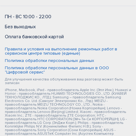
ПН - ВС 10:00 - 22:00
Без выходных
Оплата банковской картой
Правила и условия на выполнение ремонтных работ в
сервисном центре типовые (единые)
Политика обработки персональных данных
Политика обработки персональных данных в ООО
"Цифровой сервис"
Для улучшения качества обслуживания ваш разговор может быть
записан
iPhone, Macbook, iPad - правообладатель Apple Inc. (Эпл Инк.); Huawei и
Honor - правообладатель HUAWEI TECHNOLOGIES CO., LTD. (ХУАВЕЙ
ТЕКНОЛОДЖИС КО., ЛТД.); Samsung – правообладатель Samsung
Electronics Co. Ltd. (Самсунг Электроникс Ко., Лтд.); MEIZU -
правообладатель MEIZU TECHNOLOGY CO., LTD.; Nokia -
правообладатель Nokia Corporation (Нокиа Корпорейшн); Lenovo -
правообладатель Lenovo (Beijing) Limited; Xiaomi - правообладатель
Xiaomi Inc.; ZTE - правообладатель ZTE Corporation; HTC -
правообладатель HTC CORPORATION (Эйч-Ти-Си КОРПОРЕЙШН); LG -
правообладатель LG Corp. (ЭлДжи Корп.); Philips - правообладатель
Koninklijke Philips N.V. (Конинклийке Филипс Н.В.); Sony -
правообладатель Sony Corporation (Сони Корпорейшн); ASUS -
правообладатель ASUSTeK Computer Inc. (Асустек Компьютер