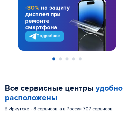
-30%
на защиту
дисплея при
ремонте
смартфона
Подробнее
Item
1
of
Все сервисные центры
удобно
5
расположены
В Иркутске - 8 сервисов, а в России 707 сервисов