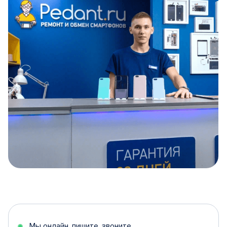
Item
1
of
5
Мы онлайн, пишите, звоните