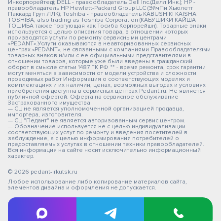
Инкорпорейтед); DELL - правообладатель Dell Inc.(Делл Инк.); HP -
правообладатель HP Hewlett-Packard Group LLC (ЭйчПи Хьюлетт
Паккард Груп ЛЛК); Toshiba - правообладатель KABUSHIKI KAISHA
TOSHIBA, also trading as Toshiba Corporation (КАБУШИКИ КАЙША
ТОШИБА также торгующая как Тосиба Корпорейшн). Товарные знаки
используется с целью описания товара, в отношении которых
производятся услуги по ремонту сервисными центрами
«PEDANT».Услуги оказываются в неавторизованных сервисных
центрах «PEDANT», не связанными с компаниями Правообладателями
товарных знаков и/или с ее официальными представителями в
отношении товаров, которые уже были введены в гражданский
оборот в смысле статьи 1487 ГК РФ ** - время ремонта, срок гарантии
могут меняться в зависимости от модели устройства и сложности
проводимых работ Информация о соответствующих моделях и
комплектациях и их наличии, ценах, возможных выгодах и условиях
приобретения доступна в сервисных центрах Pedant.ru. Не является
публичной офертой. Оферта на сервисное обслуживание
Застрахованного имущества
— СЦ не является уполномоченной организацией продавца,
импортера, изготовителя.
— СЦ "Педант" не является авторизованным сервис центром.
— Обозначение используется не с целью индивидуализации
соответствующих услуг по ремонту и введения посетителей в
заблуждение, а с целью информирования потребителей о
предоставляемых услугах в отношении техники правообладателей.
Вся информация на сайте носит исключительно информационный
характер.
© 2026 pedant-irkutsk.ru
Любое использование либо копирование материалов сайта,
элементов дизайна и оформления не допускается.