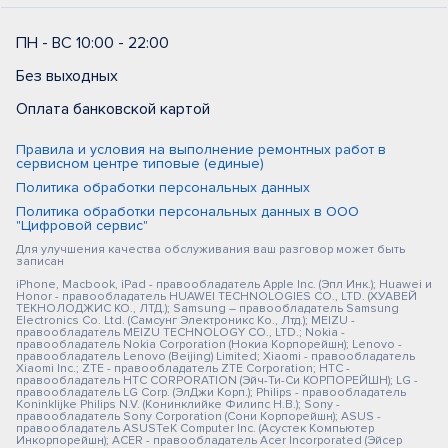
ПН - ВС 10:00 - 22:00
Без выходных
Оплата банковской картой
Правила и условия на выполнение ремонтных работ в
сервисном центре типовые (единые)
Политика обработки персональных данных
Политика обработки персональных данных в ООО
"Цифровой сервис"
Для улучшения качества обслуживания ваш разговор может быть
записан
iPhone, Macbook, iPad - правообладатель Apple Inc. (Эпл Инк.); Huawei и
Honor - правообладатель HUAWEI TECHNOLOGIES CO., LTD. (ХУАВЕЙ
ТЕКНОЛОДЖИС КО., ЛТД.); Samsung – правообладатель Samsung
Electronics Co. Ltd. (Самсунг Электроникс Ко., Лтд.); MEIZU -
правообладатель MEIZU TECHNOLOGY CO., LTD.; Nokia -
правообладатель Nokia Corporation (Нокиа Корпорейшн); Lenovo -
правообладатель Lenovo (Beijing) Limited; Xiaomi - правообладатель
Xiaomi Inc.; ZTE - правообладатель ZTE Corporation; HTC -
правообладатель HTC CORPORATION (Эйч-Ти-Си КОРПОРЕЙШН); LG -
правообладатель LG Corp. (ЭлДжи Корп.); Philips - правообладатель
Koninklijke Philips N.V. (Конинклийке Филипс Н.В.); Sony -
правообладатель Sony Corporation (Сони Корпорейшн); ASUS -
правообладатель ASUSTeK Computer Inc. (Асустек Компьютер
Инкорпорейшн); ACER - правообладатель Acer Incorporated (Эйсер