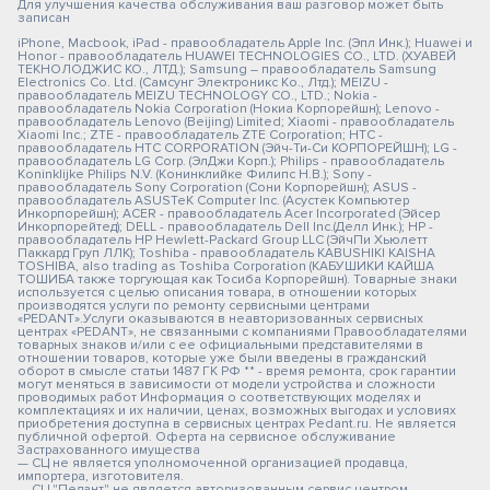
Для улучшения качества обслуживания ваш разговор может быть
записан
iPhone, Macbook, iPad - правообладатель Apple Inc. (Эпл Инк.); Huawei и
Honor - правообладатель HUAWEI TECHNOLOGIES CO., LTD. (ХУАВЕЙ
ТЕКНОЛОДЖИС КО., ЛТД.); Samsung – правообладатель Samsung
Electronics Co. Ltd. (Самсунг Электроникс Ко., Лтд.); MEIZU -
правообладатель MEIZU TECHNOLOGY CO., LTD.; Nokia -
правообладатель Nokia Corporation (Нокиа Корпорейшн); Lenovo -
правообладатель Lenovo (Beijing) Limited; Xiaomi - правообладатель
Xiaomi Inc.; ZTE - правообладатель ZTE Corporation; HTC -
правообладатель HTC CORPORATION (Эйч-Ти-Си КОРПОРЕЙШН); LG -
правообладатель LG Corp. (ЭлДжи Корп.); Philips - правообладатель
Koninklijke Philips N.V. (Конинклийке Филипс Н.В.); Sony -
правообладатель Sony Corporation (Сони Корпорейшн); ASUS -
правообладатель ASUSTeK Computer Inc. (Асустек Компьютер
Инкорпорейшн); ACER - правообладатель Acer Incorporated (Эйсер
Инкорпорейтед); DELL - правообладатель Dell Inc.(Делл Инк.); HP -
правообладатель HP Hewlett-Packard Group LLC (ЭйчПи Хьюлетт
Паккард Груп ЛЛК); Toshiba - правообладатель KABUSHIKI KAISHA
TOSHIBA, also trading as Toshiba Corporation (КАБУШИКИ КАЙША
ТОШИБА также торгующая как Тосиба Корпорейшн). Товарные знаки
используется с целью описания товара, в отношении которых
производятся услуги по ремонту сервисными центрами
«PEDANT».Услуги оказываются в неавторизованных сервисных
центрах «PEDANT», не связанными с компаниями Правообладателями
товарных знаков и/или с ее официальными представителями в
отношении товаров, которые уже были введены в гражданский
оборот в смысле статьи 1487 ГК РФ ** - время ремонта, срок гарантии
могут меняться в зависимости от модели устройства и сложности
проводимых работ Информация о соответствующих моделях и
комплектациях и их наличии, ценах, возможных выгодах и условиях
приобретения доступна в сервисных центрах Pedant.ru. Не является
публичной офертой. Оферта на сервисное обслуживание
Застрахованного имущества
— СЦ не является уполномоченной организацией продавца,
импортера, изготовителя.
— СЦ "Педант" не является авторизованным сервис центром.