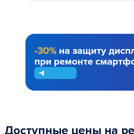
-30%
на защиту дисп
при ремонте смартф
Доступные цены на р