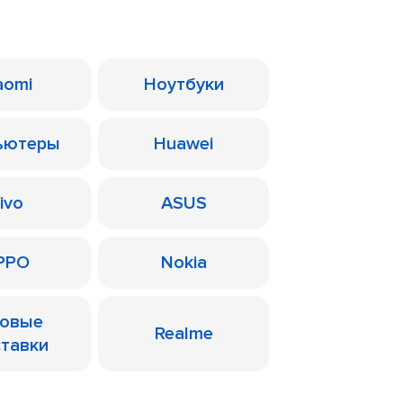
aomi
Ноутбуки
ьютеры
Huawei
ivo
ASUS
PPO
Nokia
ровые
Realme
ставки