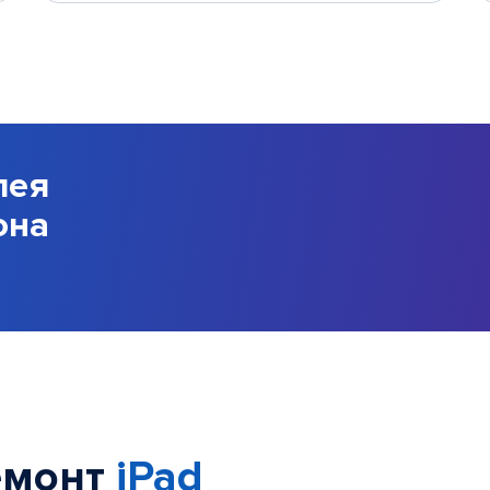
лея
она
емонт
iPad