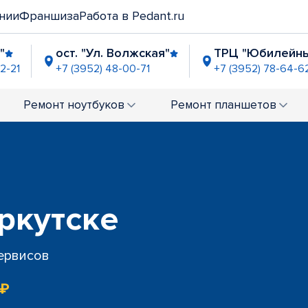
нии
Франшиза
Работа в Pedant.ru
"
ост. "Ул. Волжская"
ТРЦ "Юбилейн
2-21
+7 (3952) 48-00-71
+7 (3952) 78-64-6
 Молл"
рядом с ТЦ "Европарк"
ост. "Це
8-05-96
+7 (3952) 48-00-85
+7 (3952) 
Ремонт
ноутбуков
Ремонт
планшетов
оМолл"
8-02-10
Иркутске
сервисов
 ₽