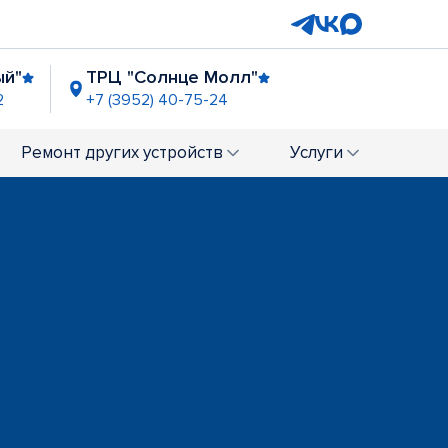
ый"
ТРЦ "Солнце Молл"
2
+7 (3952) 40-75-24
нтральн. рынок"
48-01-78
Ремонт
других устройств
Услуги