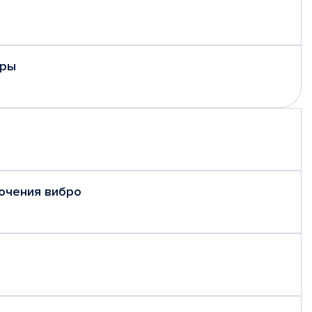
еры
ючения вибро