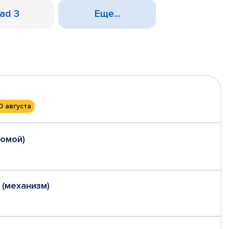
Pad 3
Еще...
0 августа
домой)
 (механизм)