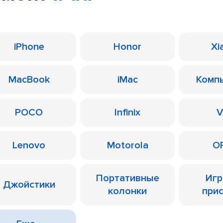
iPhone
Honor
Xi
MacBook
iMac
Комп
POCO
Infinix
V
Lenovo
Motorola
O
Портативные
Иг
Джойстики
колонки
при