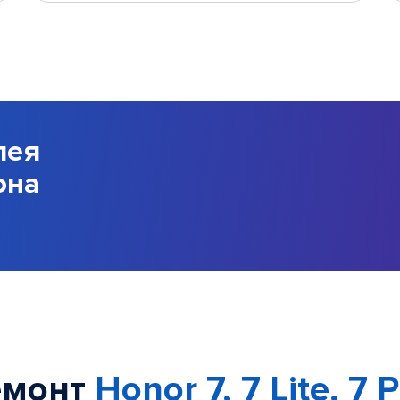
лея
она
емонт
Honor 7, 7 Lite, 7 