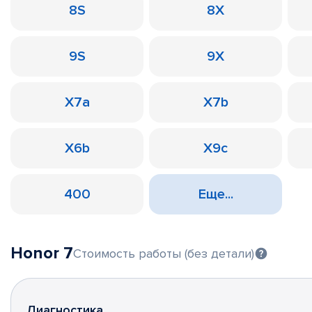
8S
8X
9S
9X
X7a
X7b
X6b
X9c
400
Еще...
Honor 7
Стоимость работы (без детали)
Диагностика