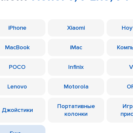
iPhone
Xiaomi
Ноу
MacBook
iMac
Комп
POCO
Infinix
V
Lenovo
Motorola
O
Портативные
Иг
Джойстики
колонки
при