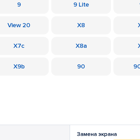
9
9 Lite
View 20
X8
X7c
X8a
X9b
90
90
Замена экрана