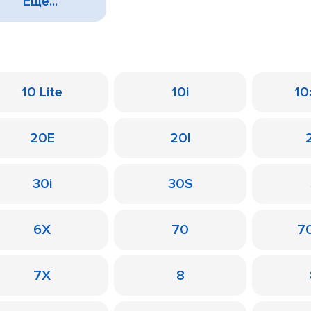
Еще...
10 Lite
10i
10
20E
20I
30i
30S
6X
70
7
7X
8