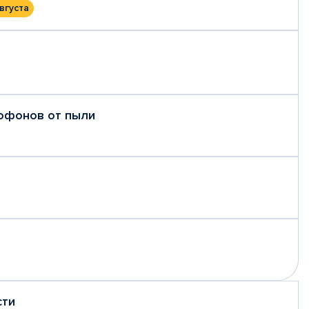
вгуста
рофонов от пыли
сти