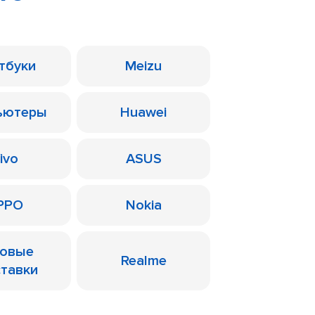
тбуки
Meizu
ьютеры
Huawei
ivo
ASUS
PPO
Nokia
ровые
Realme
ставки