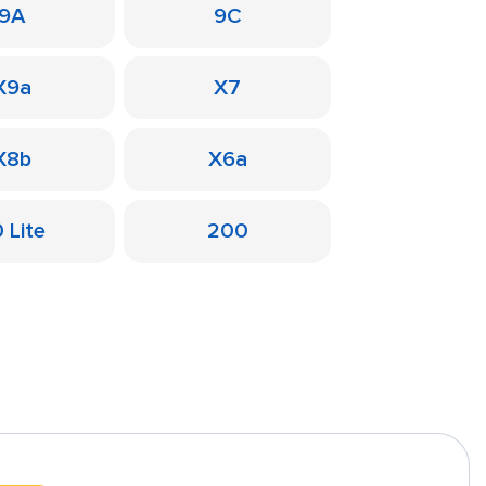
9A
9C
X9a
X7
X8b
X6a
 Lite
200