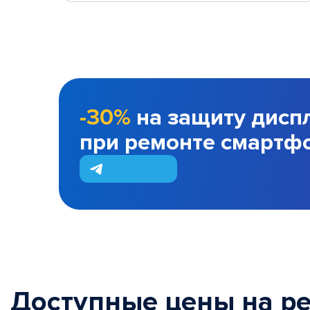
-30%
на защиту дисп
при ремонте смартф
Доступные цены на р