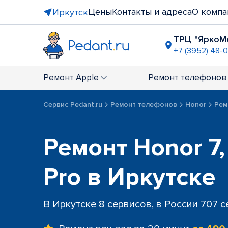
Цены
Контакты и адреса
О компа
Иркутск
ТРЦ "ЯркоМ
+7 (3952) 48-0
рядом с Т
+7 (3952) 4
Ремонт
Apple
Ремонт
телефонов
ост. "Цен
+7 (3952) 48
Сервис Pedant.ru
Ремонт телефонов
Honor
Ремо
Ремонт Honor 7, 
Pro в Иркутске
В Иркутске 8 сервисов, в России 707 