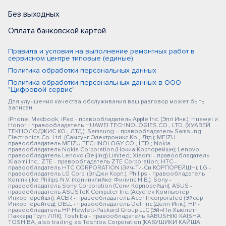
Без выходных
Оплата банковской картой
Правила и условия на выполнение ремонтных работ в
сервисном центре типовые (единые)
Политика обработки персональных данных
Политика обработки персональных данных в ООО
"Цифровой сервис"
Для улучшения качества обслуживания ваш разговор может быть
записан
iPhone, Macbook, iPad - правообладатель Apple Inc. (Эпл Инк.); Huawei и
Honor - правообладатель HUAWEI TECHNOLOGIES CO., LTD. (ХУАВЕЙ
ТЕКНОЛОДЖИС КО., ЛТД.); Samsung – правообладатель Samsung
Electronics Co. Ltd. (Самсунг Электроникс Ко., Лтд.); MEIZU -
правообладатель MEIZU TECHNOLOGY CO., LTD.; Nokia -
правообладатель Nokia Corporation (Нокиа Корпорейшн); Lenovo -
правообладатель Lenovo (Beijing) Limited; Xiaomi - правообладатель
Xiaomi Inc.; ZTE - правообладатель ZTE Corporation; HTC -
правообладатель HTC CORPORATION (Эйч-Ти-Си КОРПОРЕЙШН); LG -
правообладатель LG Corp. (ЭлДжи Корп.); Philips - правообладатель
Koninklijke Philips N.V. (Конинклийке Филипс Н.В.); Sony -
правообладатель Sony Corporation (Сони Корпорейшн); ASUS -
правообладатель ASUSTeK Computer Inc. (Асустек Компьютер
Инкорпорейшн); ACER - правообладатель Acer Incorporated (Эйсер
Инкорпорейтед); DELL - правообладатель Dell Inc.(Делл Инк.); HP -
правообладатель HP Hewlett-Packard Group LLC (ЭйчПи Хьюлетт
Паккард Груп ЛЛК); Toshiba - правообладатель KABUSHIKI KAISHA
TOSHIBA, also trading as Toshiba Corporation (КАБУШИКИ КАЙША