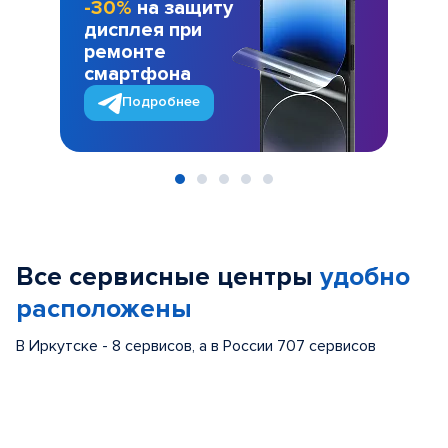
-30%
на защиту
дисплея при
ремонте
смартфона
Подробнее
Item
1
of
Все сервисные центры
удобно
5
расположены
В Иркутске - 8 сервисов, а в России 707 сервисов