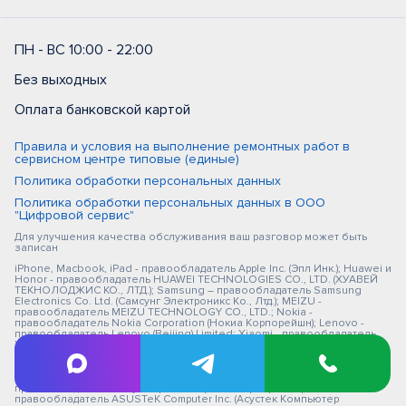
ПН - ВС 10:00 - 22:00
Без выходных
Оплата банковской картой
Правила и условия на выполнение ремонтных работ в
сервисном центре типовые (единые)
Политика обработки персональных данных
Политика обработки персональных данных в ООО
"Цифровой сервис"
Для улучшения качества обслуживания ваш разговор может быть
записан
iPhone, Macbook, iPad - правообладатель Apple Inc. (Эпл Инк.); Huawei и
Honor - правообладатель HUAWEI TECHNOLOGIES CO., LTD. (ХУАВЕЙ
ТЕКНОЛОДЖИС КО., ЛТД.); Samsung – правообладатель Samsung
Electronics Co. Ltd. (Самсунг Электроникс Ко., Лтд.); MEIZU -
правообладатель MEIZU TECHNOLOGY CO., LTD.; Nokia -
правообладатель Nokia Corporation (Нокиа Корпорейшн); Lenovo -
правообладатель Lenovo (Beijing) Limited; Xiaomi - правообладатель
Xiaomi Inc.; ZTE - правообладатель ZTE Corporation; HTC -
правообладатель HTC CORPORATION (Эйч-Ти-Си КОРПОРЕЙШН); LG -
правообладатель LG Corp. (ЭлДжи Корп.); Philips - правообладатель
Koninklijke Philips N.V. (Конинклийке Филипс Н.В.); Sony -
правообладатель Sony Corporation (Сони Корпорейшн); ASUS -
правообладатель ASUSTeK Computer Inc. (Асустек Компьютер