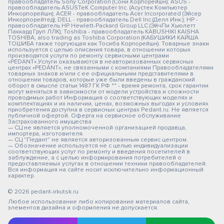
правообладатель Sony Corporation (Сони Корпорейшн); ASUS -
правообладатель ASUSTeK Computer Inc. (Асустек Компьютер
Инкорпорейшн); ACER - правообладатель Acer Incorporated (Эйсер
Инкорпорейтед); DELL - правообладатель Dell Inc.(Делл Инк.); HP -
правообладатель HP Hewlett-Packard Group LLC (ЭйчПи Хьюлетт
Паккард Груп ЛЛК); Toshiba - правообладатель KABUSHIKI KAISHA
TOSHIBA, also trading as Toshiba Corporation (КАБУШИКИ КАЙША
ТОШИБА также торгующая как Тосиба Корпорейшн). Товарные знаки
используется с целью описания товара, в отношении которых
производятся услуги по ремонту сервисными центрами
«PEDANT».Услуги оказываются в неавторизованных сервисных
центрах «PEDANT», не связанными с компаниями Правообладателями
товарных знаков и/или с ее официальными представителями в
отношении товаров, которые уже были введены в гражданский
оборот в смысле статьи 1487 ГК РФ ** - время ремонта, срок гарантии
могут меняться в зависимости от модели устройства и сложности
проводимых работ Информация о соответствующих моделях и
комплектациях и их наличии, ценах, возможных выгодах и условиях
приобретения доступна в сервисных центрах Pedant.ru. Не является
публичной офертой. Оферта на сервисное обслуживание
Застрахованного имущества
— СЦ не является уполномоченной организацией продавца,
импортера, изготовителя.
— СЦ "Педант" не является авторизованным сервис центром.
— Обозначение используется не с целью индивидуализации
соответствующих услуг по ремонту и введения посетителей в
заблуждение, а с целью информирования потребителей о
предоставляемых услугах в отношении техники правообладателей.
Вся информация на сайте носит исключительно информационный
характер.
© 2026 pedant-irkutsk.ru
Любое использование либо копирование материалов сайта,
элементов дизайна и оформления не допускается.