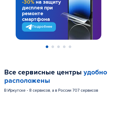
-30%
на защиту
дисплея при
ремонте
смартфона
Подробнее
Item
1
of
Все сервисные центры
удобно
5
расположены
В Иркутске - 8 сервисов, а в России 707 сервисов