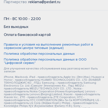
Партнерство:
reklama@pedant.ru
ПН - ВС 10:00 - 22:00
Без выходных
Оплата банковской картой
Правила и условия на выполнение ремонтных работ в
сервисном центре типовые (единые)
Политика обработки персональных данных
Политика обработки персональных данных в ООО
"Цифровой сервис"
Для улучшения качества обслуживания ваш разговор может быть
записан
iPhone, Macbook, iPad - правообладатель Apple Inc. (Эпл Инк.); Huawei и
Honor - правообладатель HUAWEI TECHNOLOGIES CO., LTD. (ХУАВЕЙ
ТЕКНОЛОДЖИС КО., ЛТД.); Samsung – правообладатель Samsung
Electronics Co. Ltd. (Самсунг Электроникс Ко., Лтд.); MEIZU -
правообладатель MEIZU TECHNOLOGY CO., LTD.; Nokia -
правообладатель Nokia Corporation (Нокиа Корпорейшн); Lenovo -
правообладатель Lenovo (Beijing) Limited; Xiaomi - правообладатель
Xiaomi Inc.; ZTE - правообладатель ZTE Corporation; HTC -
правообладатель HTC CORPORATION (Эйч-Ти-Си КОРПОРЕЙШН); LG -
правообладатель LG Corp. (ЭлДжи Корп.); Philips - правообладатель
Koninklijke Philips N.V. (Конинклийке Филипс Н.В.); Sony -