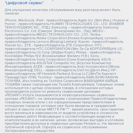
"Цифровой сервис"
Для улучшения качества обслуживания ваш разговор может быть
записан
iPhone, Macbook, iPad - правообладатель Apple Inc. (Эпл Инк.); Huawei и
Honor - правообладатель HUAWEI TECHNOLOGIES CO., LTD. (ХУАВЕЙ
ТЕКНОЛОДЖИС КО., ЛТД.); Samsung – правообладатель Samsung
Electronics Co. Ltd. (Самсунг Электроникс Ко., Лтд.); MEIZU -
правообладатель MEIZU TECHNOLOGY CO., LTD.; Nokia -
правообладатель Nokia Corporation (Нокиа Корпорейшн); Lenovo -
правообладатель Lenovo (Beijing) Limited; Xiaomi - правообладатель
Xiaomi Inc.; ZTE - правообладатель ZTE Corporation; HTC -
правообладатель HTC CORPORATION (Эйч-Ти-Си КОРПОРЕЙШН); LG -
правообладатель LG Corp. (ЭлДжи Корп.); Philips - правообладатель
Koninklijke Philips N.V. (Конинклийке Филипс Н.В.); Sony -
правообладатель Sony Corporation (Сони Корпорейшн); ASUS -
правообладатель ASUSTeK Computer Inc. (Асустек Компьютер
Инкорпорейшн); ACER - правообладатель Acer Incorporated (Эйсер
Инкорпорейтед); DELL - правообладатель Dell Inc.(Делл Инк.); HP -
правообладатель HP Hewlett-Packard Group LLC (ЭйчПи Хьюлетт
Паккард Груп ЛЛК); Toshiba - правообладатель KABUSHIKI KAISHA
TOSHIBA, also trading as Toshiba Corporation (КАБУШИКИ КАЙША
ТОШИБА также торгующая как Тосиба Корпорейшн). Товарные знаки
используется с целью описания товара, в отношении которых
производятся услуги по ремонту сервисными центрами
«PEDANT».Услуги оказываются в неавторизованных сервисных
центрах «PEDANT», не связанными с компаниями Правообладателями
товарных знаков и/или с ее официальными представителями в
отношении товаров, которые уже были введены в гражданский
оборот в смысле статьи 1487 ГК РФ ** - время ремонта, срок гарантии
могут меняться в зависимости от модели устройства и сложности
проводимых работ Информация о соответствующих моделях и
комплектациях и их наличии, ценах, возможных выгодах и условиях
приобретения доступна в сервисных центрах Pedant.ru. Не является
публичной офертой. Оферта на сервисное обслуживание
Застрахованного имущества