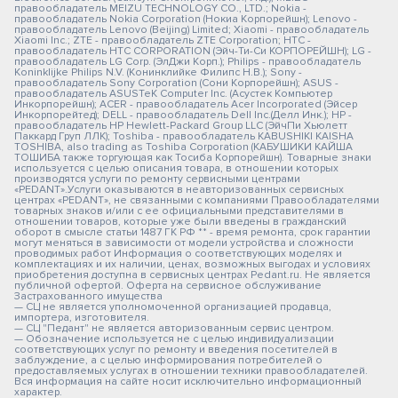
правообладатель MEIZU TECHNOLOGY CO., LTD.; Nokia -
правообладатель Nokia Corporation (Нокиа Корпорейшн); Lenovo -
правообладатель Lenovo (Beijing) Limited; Xiaomi - правообладатель
Xiaomi Inc.; ZTE - правообладатель ZTE Corporation; HTC -
правообладатель HTC CORPORATION (Эйч-Ти-Си КОРПОРЕЙШН); LG -
правообладатель LG Corp. (ЭлДжи Корп.); Philips - правообладатель
Koninklijke Philips N.V. (Конинклийке Филипс Н.В.); Sony -
правообладатель Sony Corporation (Сони Корпорейшн); ASUS -
правообладатель ASUSTeK Computer Inc. (Асустек Компьютер
Инкорпорейшн); ACER - правообладатель Acer Incorporated (Эйсер
Инкорпорейтед); DELL - правообладатель Dell Inc.(Делл Инк.); HP -
правообладатель HP Hewlett-Packard Group LLC (ЭйчПи Хьюлетт
Паккард Груп ЛЛК); Toshiba - правообладатель KABUSHIKI KAISHA
TOSHIBA, also trading as Toshiba Corporation (КАБУШИКИ КАЙША
ТОШИБА также торгующая как Тосиба Корпорейшн). Товарные знаки
используется с целью описания товара, в отношении которых
производятся услуги по ремонту сервисными центрами
«PEDANT».Услуги оказываются в неавторизованных сервисных
центрах «PEDANT», не связанными с компаниями Правообладателями
товарных знаков и/или с ее официальными представителями в
отношении товаров, которые уже были введены в гражданский
оборот в смысле статьи 1487 ГК РФ ** - время ремонта, срок гарантии
могут меняться в зависимости от модели устройства и сложности
проводимых работ Информация о соответствующих моделях и
комплектациях и их наличии, ценах, возможных выгодах и условиях
приобретения доступна в сервисных центрах Pedant.ru. Не является
публичной офертой. Оферта на сервисное обслуживание
Застрахованного имущества
— СЦ не является уполномоченной организацией продавца,
импортера, изготовителя.
— СЦ "Педант" не является авторизованным сервис центром.
— Обозначение используется не с целью индивидуализации
соответствующих услуг по ремонту и введения посетителей в
заблуждение, а с целью информирования потребителей о
предоставляемых услугах в отношении техники правообладателей.
Вся информация на сайте носит исключительно информационный
характер.