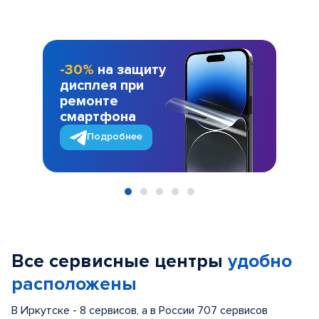
-30%
на защиту
дисплея при
ремонте
смартфона
Подробнее
Item
1
of
Все сервисные центры
удобно
5
расположены
В Иркутске - 8 сервисов, а в России 707 сервисов