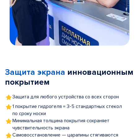
Item
1
of
Защита экрана
инновационным
5
покрытием
Защита для любого устройства со всех сторон
1 покрытие гидрогеля = 3-5 стандартных стекол
по сроку носки
Минимальная толщина покрытия сохраняет
чувствительность экрана
Самовосстановление — царапины стягиваются