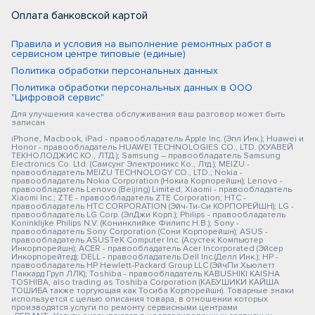
Оплата банковской картой
Правила и условия на выполнение ремонтных работ в
сервисном центре типовые (единые)
Политика обработки персональных данных
Политика обработки персональных данных в ООО
"Цифровой сервис"
Для улучшения качества обслуживания ваш разговор может быть
записан
iPhone, Macbook, iPad - правообладатель Apple Inc. (Эпл Инк.); Huawei и
Honor - правообладатель HUAWEI TECHNOLOGIES CO., LTD. (ХУАВЕЙ
ТЕКНОЛОДЖИС КО., ЛТД.); Samsung – правообладатель Samsung
Electronics Co. Ltd. (Самсунг Электроникс Ко., Лтд.); MEIZU -
правообладатель MEIZU TECHNOLOGY CO., LTD.; Nokia -
правообладатель Nokia Corporation (Нокиа Корпорейшн); Lenovo -
правообладатель Lenovo (Beijing) Limited; Xiaomi - правообладатель
Xiaomi Inc.; ZTE - правообладатель ZTE Corporation; HTC -
правообладатель HTC CORPORATION (Эйч-Ти-Си КОРПОРЕЙШН); LG -
правообладатель LG Corp. (ЭлДжи Корп.); Philips - правообладатель
Koninklijke Philips N.V. (Конинклийке Филипс Н.В.); Sony -
правообладатель Sony Corporation (Сони Корпорейшн); ASUS -
правообладатель ASUSTeK Computer Inc. (Асустек Компьютер
Инкорпорейшн); ACER - правообладатель Acer Incorporated (Эйсер
Инкорпорейтед); DELL - правообладатель Dell Inc.(Делл Инк.); HP -
правообладатель HP Hewlett-Packard Group LLC (ЭйчПи Хьюлетт
Паккард Груп ЛЛК); Toshiba - правообладатель KABUSHIKI KAISHA
TOSHIBA, also trading as Toshiba Corporation (КАБУШИКИ КАЙША
ТОШИБА также торгующая как Тосиба Корпорейшн). Товарные знаки
используется с целью описания товара, в отношении которых
производятся услуги по ремонту сервисными центрами