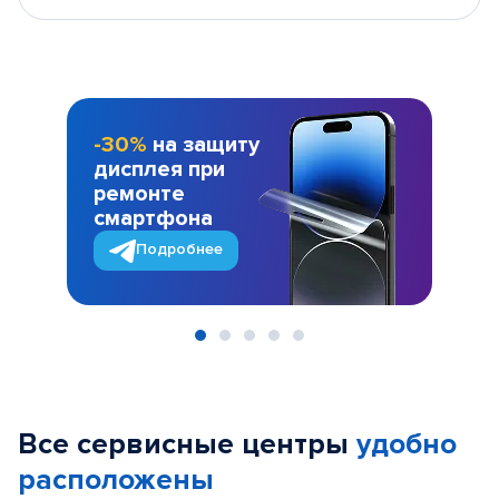
-30%
на защиту
дисплея при
ремонте
смартфона
Подробнее
Item
1
of
Все сервисные центры
удобно
5
расположены